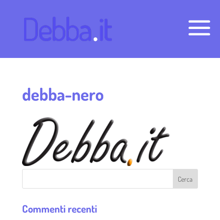
debba-nero
Commenti recenti